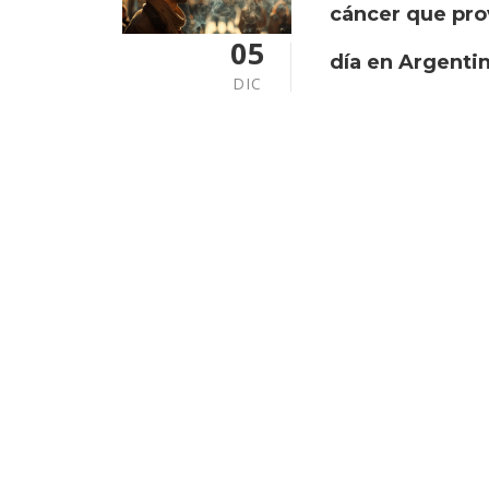
cáncer que pro
05
día en Argenti
DIC