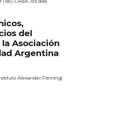
 1180, CABA, los días
nicos,
cios del
la Asociación
edad Argentina
Instituto Alexander Fleming)