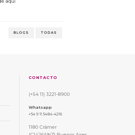
de aquí
BLOGS
TODAS
CONTACTO
(+54 11) 3221-8900
Whatsapp
+54 9 11 5484-4216
1180 Crámer
(C1426ANZ) Buenos Aires,