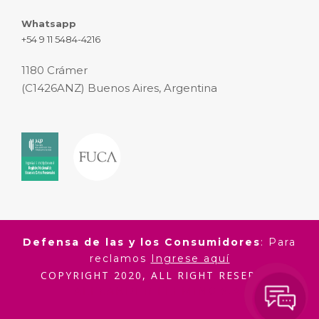
Whatsapp
+54 9 11 5484-4216
1180 Crámer
(C1426ANZ) Buenos Aires, Argentina
Defensa de las y los Consumidores
: Para
reclamos
Ingrese aquí
COPYRIGHT 2020, ALL RIGHT RESERVED
ALEXANDER FLEMING S.A.