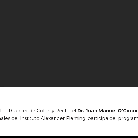
l del Cáncer de Colon y Recto, el
Dr. Juan Manuel O’Conn
ales del Instituto Alexander Fleming, participa del progr