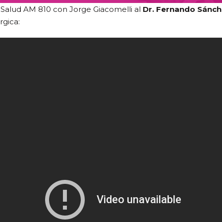
 Salud AM 810 con Jorge Giacomelli al
Dr. Fernando Sánch
rgica: