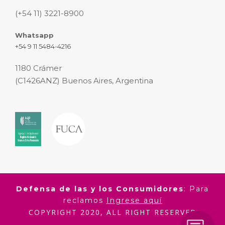
(+54 11) 3221-8900
Whatsapp
+54 9 11 5484-4216
1180 Crámer
(C1426ANZ) Buenos Aires, Argentina
Defensa de las y los Consumidores
: Para
reclamos
Ingrese aquí
COPYRIGHT 2020, ALL RIGHT RESERVED
ALEXANDER FLEMING S.A.