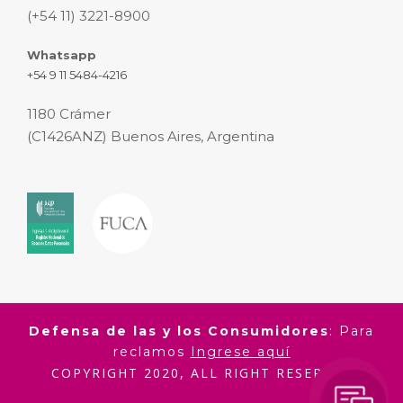
(+54 11) 3221-8900
Whatsapp
+54 9 11 5484-4216
1180 Crámer
(C1426ANZ) Buenos Aires, Argentina
Defensa de las y los Consumidores
: Para
reclamos
Ingrese aquí
COPYRIGHT 2020, ALL RIGHT RESERVED
ALEXANDER FLEMING S.A.