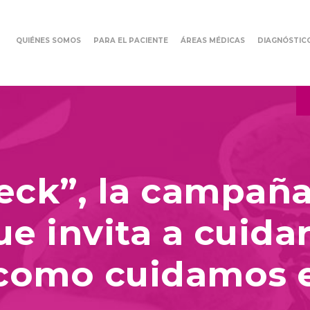
QUIÉNES SOMOS
PARA EL PACIENTE
ÁREAS MÉDICAS
DIAGNÓSTIC
eck”, la campaña
e invita a cuida
 como cuidamos e