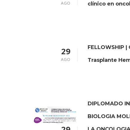
AGO
clínico en onco
FELLOWSHIP | 
29
AGO
Trasplante He
DIPLOMADO IN
BIOLOGIA MOL
29
LA ONCOLOGIA 