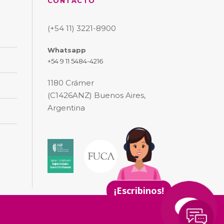
CONTACTO
(+54 11) 3221-8900
Whatsapp
+54 9 11 5484-4216
1180 Crámer
(C1426ANZ) Buenos Aires,
Argentina
ALEXANDER FLEMING S.A.