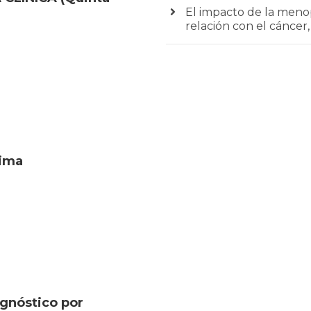
El impacto de la menop
relación con el cáncer,
cima
agnóstico por