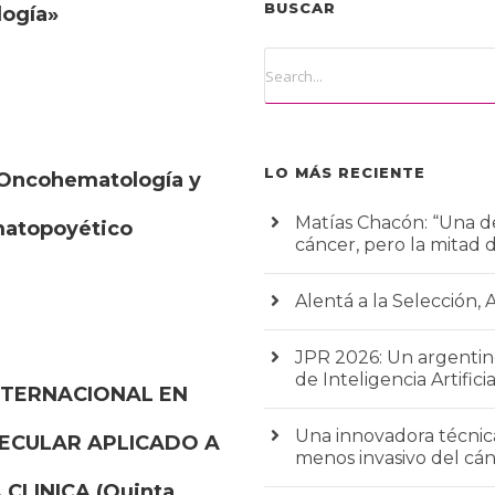
BUSCAR
logía»
LO MÁS RECIENTE
Oncohematología y
Matías Chacón: “Una de
matopoyético
cáncer, pero la mitad 
Alentá a la Selección, 
JPR 2026: Un argentino
de Inteligencia Artificia
TERNACIONAL EN
Una innovadora técnic
ECULAR APLICADO A
menos invasivo del c
CLINICA (Quinta